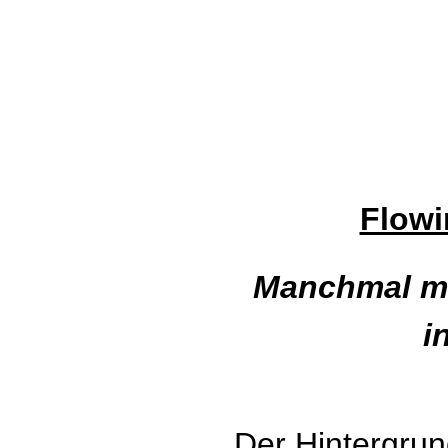
Flowi
Manchmal mö
i
Der Hintergrun