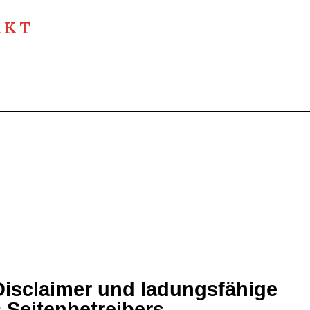
AKT
isclaimer und ladungsfähige
 Seitenbetreibers