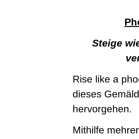
Ph
Steige wi
ve
Rise like a ph
dieses Gemäld
hervorgehen.
Mithilfe mehre