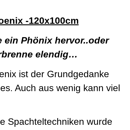
oenix -120x100cm
e ein Phönix hervor..oder
rbrenne elendig…
oenix ist der Grundgedanke
es. Auch aus wenig kann viel
re Spachteltechniken wurde